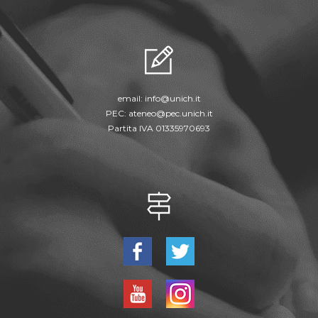
email:
info@unich.it
PEC:
ateneo@pec.unich.it
Partita IVA 01335970693