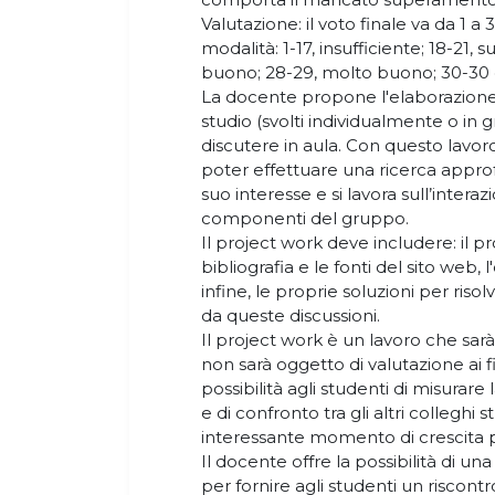
Valutazione: il voto finale va da 1 
modalità: 1-17, insufficiente; 18-21, s
buono; 28-29, molto buono; 30-30 
La docente propone l'elaborazione e
studio (svolti individualmente o in 
discutere in aula. Con questo lavoro
poter effettuare una ricerca approf
suo interesse e si lavora sull’interaz
componenti del gruppo.
Il project work deve includere: il 
bibliografia e le fonti del sito web, 
infine, le proprie soluzioni per riso
da queste discussioni.
Il project work è un lavoro che sa
non sarà oggetto di valutazione ai f
possibilità agli studenti di misurar
e di confronto tra gli altri colleghi
interessante momento di crescita pe
Il docente offre la possibilità di u
per fornire agli studenti un riscont