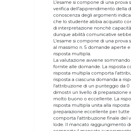
L’esame si compone di una prova sc
verifica dell’apprendimento della disc
conoscenza degli argomenti indica
che lo studente abbia acquisito con
di interpretazione nonchè capacità 
dunque abilità comunicative sebben
L’esame si compone di una prova sc
al massimo n. 5 domande aperte e
risposta multipla.
La valutazione avviene sommando i
fornite alle domande. La risposta 
risposta multipla comporta l’attribu
risposta a ciascuna domanda a ris
l’attribuzione di un punteggio da 0 
dimostri un livello di preparazione i
molto buono o eccellente. La rispo
risposta multipla unita alla risposta 
preparazione eccellente per tutte
comporta l’attribuzione finale del v
lode. Il mancato raggiungimento d
comporta il mancato superamento