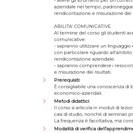
- avere gli strumenti per un corrett
aziendale nel tempo, padroneggiand
rendicontazione e misurazione dei ri
ABILITA' COMUNICATIVE
Al termine del corso gli studenti av
comunicative:
- sapranno utilizzare un linguagg
con particolare riguardo all’ambito
rendicontazione aziendale;
- sapranno comprendere i resoconti
e misurazione dei risultati.
Prerequisiti:
È consigliabile una conoscenza di 
economico-aziendali.
Metodi didattici:
Il corso si articola in moduli di lezioni
casi di studio, nonché di seminari p
La frequenza è facoltativa, ma cons
Modalità di verifica dell'apprendim