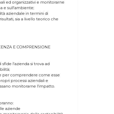
onali ed organizzativi e monitorarne
ia e sull'ambiente;
ità aziendale in termini di
ultati, sia a livello teorico che
SCENZA E COMPRENSIONE
i sfide l’azienda si trova ad
ilità;
rie per comprendere come esse
ropri processi aziendali e
ssano monitorarne l’impatto.
apranno:
delle aziende