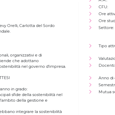
CFU:
Ore attiv
Ore stud
y Orelli, Carlotta del Sordo
Settore:
ndale.
Tipo atti
nali, organizzativi e di
Valutazi
aziende che adottano
Docenti:
ostenibilità nel governo d'impresa.
TTESI
Anno di 
Semestr
ranno in grado:
Mutua s
pali sfide della sostenibilità nel
l’ambito della gestione e
bano integrare la sostenibilità