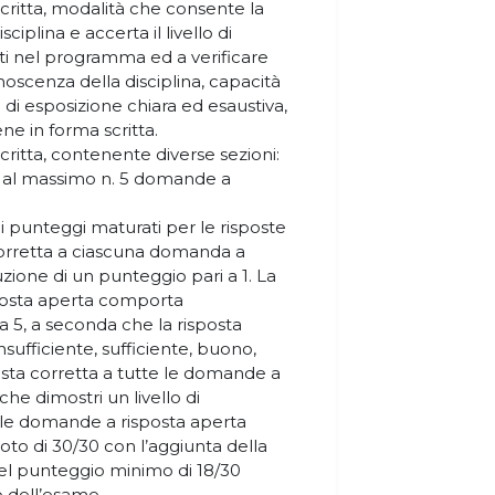
ritta, modalità che consente la
iplina e accerta il livello di
ti nel programma ed a verificare
oscenza della disciplina, capacità
di esposizione chiara ed esaustiva,
e in forma scritta.
ritta, contenente diverse sezioni:
 al massimo n. 5 domande a
 punteggi maturati per le risposte
corretta a ciascuna domanda a
zione di un punteggio pari a 1. La
posta aperta comporta
a 5, a seconda che la risposta
nsufficiente, sufficiente, buono,
sta corretta a tutte le domande a
che dimostri un livello di
 le domande a risposta aperta
oto di 30/30 con l’aggiunta della
el punteggio minimo di 18/30
 dell’esame.