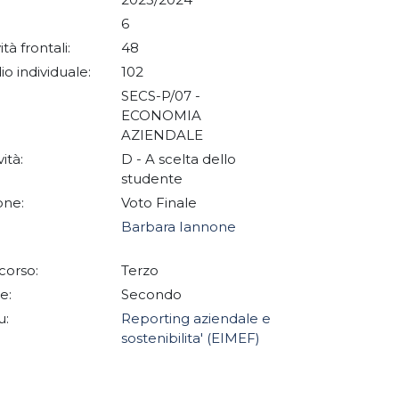
6
ità frontali:
48
io individuale:
102
SECS-P/07 -
ECONOMIA
AZIENDALE
vità:
D - A scelta dello
studente
one:
Voto Finale
Barbara Iannone
corso:
Terzo
e:
Secondo
u:
Reporting aziendale e
sostenibilita' (EIMEF)