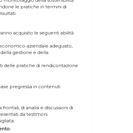
o monitoraggio della sostenibilità
one le pratiche in termini di
sultati.
ranno acquisito le seguenti abilità
io economico-aziendale adeguato,
 della gestione e della
 delle pratiche di rendicontazione
base pregressa in contenuti
 frontali, di analisi e discussioni di
resentati da testimoni.
igliata.
ento: