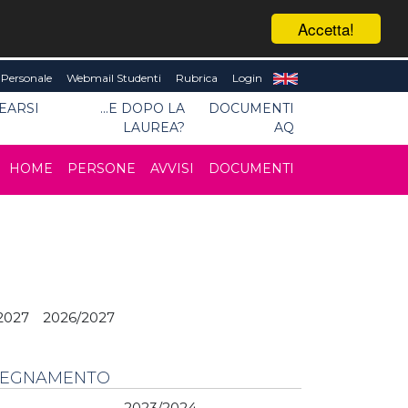
Accetta!
Personale
Webmail Studenti
Rubrica
Login
EARSI
...E DOPO LA
DOCUMENTI
LAUREA?
AQ
HOME
PERSONE
AVVISI
DOCUMENTI
2027
2026/2027
NSEGNAMENTO
2023/2024