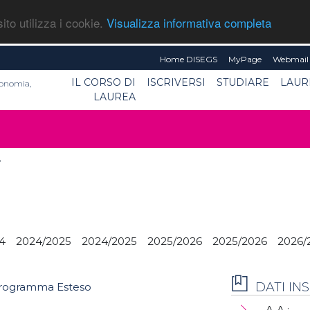
ito utilizza i cookie.
Visualizza informativa completa
Home DISEGS
MyPage
Webmail 
IL CORSO DI
ISCRIVERSI
STUDIARE
LAUR
conomia,
LAUREA
'
4
2024/2025
2024/2025
2025/2026
2025/2026
2026/
DATI I
rogramma Esteso
A.A.: