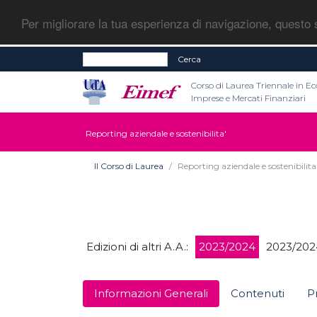
Per migliorare la tua esperienza di navigazione, questo s
Cerca
Corso di Laurea Triennale in E
Imprese e Mercati Finanziari
Reporting aziendale e sostenibilita'
Il Corso di Laurea
Reporting aziendale e sostenibilita
Edizioni di altri A.A.:
2023/2024
2023/202
Informazioni Generali
Contenuti
P