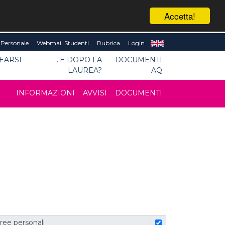
Accetta!
Personale
Webmail Studenti
Rubrica
Login
EARSI
...E DOPO LA
DOCUMENTI
LAUREA?
AQ
INFORMAZIONI
AVVISI
DOCUMENTI
ree personali