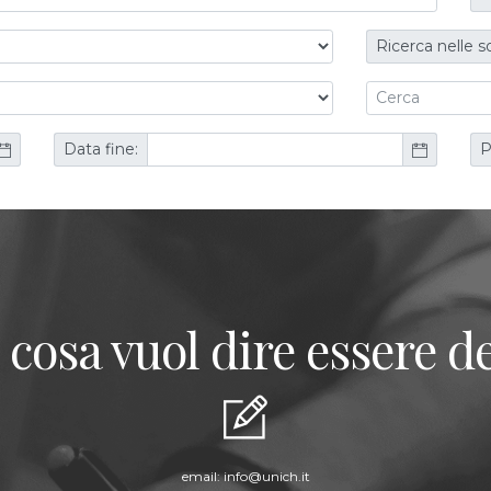
Ricerca nelle s
Data fine:
P
 cosa vuol dire essere de
email:
info@unich.it