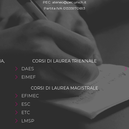
PEC:
ateneo@pec.unich.it
Partita IVA 01335970693
A,
CORSI DI LAUREA TRIENNALE
DAES
EIMEF
CORSI DI LAUREA MAGISTRALE
EFIMEC
ESC
ETC
LMSP