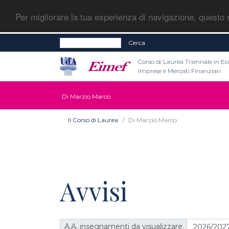
Per migliorare la tua esperienza di navigazione, questo s
Cerca
Corso di Laurea Triennale in E
Imprese e Mercati Finanziari
Di Marzio Marco
Il Corso di Laurea
Di Marzio Marco
Avvisi
A.A. insegnamenti da visualizzare