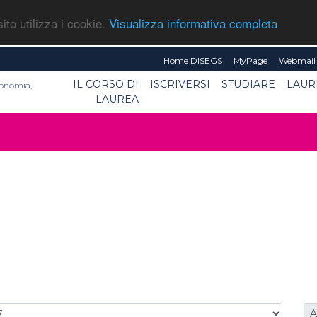
ito utilizza i cookie.
Visualizza informativa completa
Home DISEGS
MyPage
Webmail 
IL CORSO DI
ISCRIVERSI
STUDIARE
LAUR
conomia,
LAUREA
A