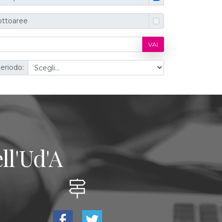
ottoaree
VAI
eriodo:
ll'Ud'A