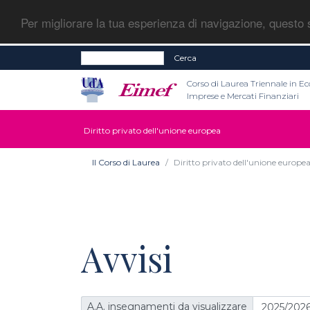
Per migliorare la tua esperienza di navigazione, questo s
Cerca
Corso di Laurea Triennale in E
Imprese e Mercati Finanziari
Diritto privato dell'unione europea
Il Corso di Laurea
Diritto privato dell'unione europe
Avvisi
A.A. insegnamenti da visualizzare