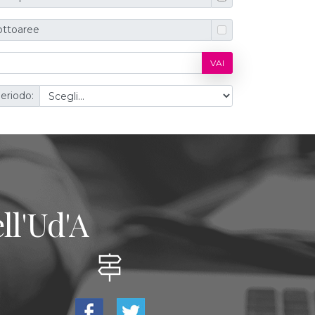
ottoaree
VAI
eriodo:
ll'Ud'A