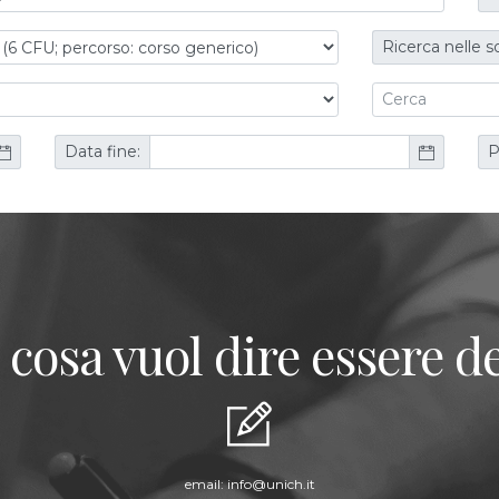
Ricerca nelle s
Data fine:
P
 cosa vuol dire essere de
email:
info@unich.it