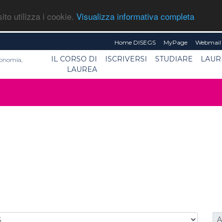
ito utilizza i cookie.
Visualizza informativa completa
Home DISEGS
MyPage
Webmail 
IL CORSO DI
ISCRIVERSI
STUDIARE
LAUR
conomia,
LAUREA
a
A