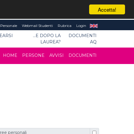
Accetta!
Personale
Webmail Studenti
Rubrica
Login
EARSI
...E DOPO LA
DOCUMENTI
LAUREA?
AQ
HOME
PERSONE
AVVISI
DOCUMENTI
ree personali