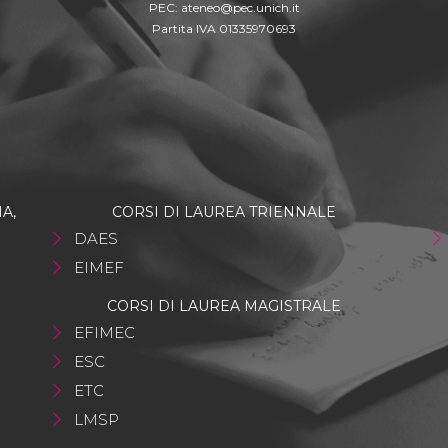
PEC:
ateneo@pec.unich.it
Partita IVA 01335970693
A,
CORSI DI LAUREA TRIENNALE
DAES
EIMEF
CORSI DI LAUREA MAGISTRALE
EFIMEC
ESC
ETC
LMSP